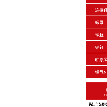
连接
螺母
螺丝
销钉
轴累
铝氧
C
吴江市弘毅