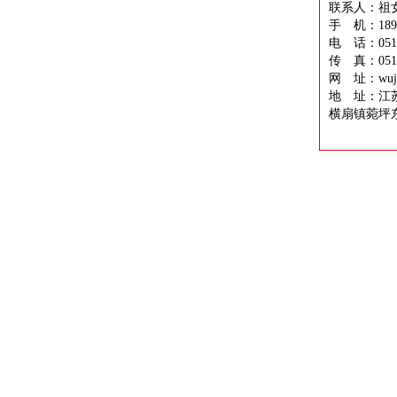
联系人：祖
手 机：1896
电 话：0512-
传 真：0512-
网 址：wujia
地 址：江
横扇镇菀坪东