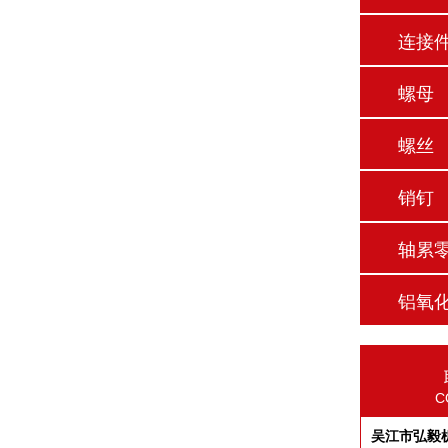
连接
螺母
螺丝
销钉
轴累
铝氧
C
吴江市弘毅