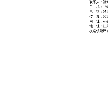
联系人：祖
手 机：1896
电 话：0512-
传 真：0512-
网 址：wujia
地 址：江
横扇镇菀坪东